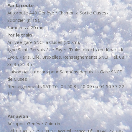
Par la route
Autoroute A40 Genève / Chamonix. Sortie Cluses-
Scionzier (n°18),
Samoëns à 20 mn.
Par le train
Arrivée gare SNCF à Cluses (20 km),
ligne Saint-Gervais / Le Fayet. Trains directs en départ de
Lyon, Paris, Lille, Bruxelles. Renseignements SNCF Tél. 08
36 35 35 35
Liaison par autocars pour Samoëns depuis la Gare SNCF
de Cluses
Renseignements SAT Tél. 04 50 34 40 09 ou 04 50 37 22
13
Par avion
Aéroport Genève-Cointrin
Tél. 00 41 22 799 31 11 Accueil France Tél. 00 41 22 798