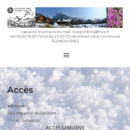
Skip
to
Home
content
capacité 8 personnes mail: lesepilobes@free.fr
tel:06.83.19.87.73/06.84.23.90.75 identifiant intra communal
7425800036E2
Menu
Accès
adresse:
104 impasse du farbelet
74340 Samoëns
ACCES SAMOENS