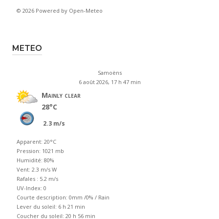
© 2026 Powered by Open-Meteo
METEO
Samoëns
6 août 2026, 17 h 47 min
Mainly clear
28°C
2.3 m/s
Apparent: 20°C
Pression: 1021 mb
Humidité: 80%
Vent: 2.3 m/s W
Rafales : 5.2 m/s
UV-Index: 0
Courte description:
0mm
/
0%
/
Rain
Lever du soleil: 6 h 21 min
Coucher du soleil: 20 h 56 min