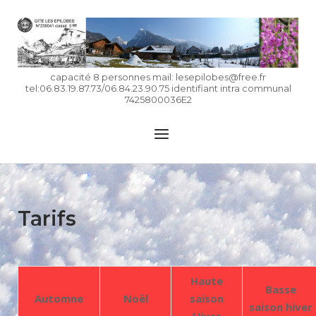
Skip
to
Home
content
capacité 8 personnes mail: lesepilobes@free.fr
tel:06.83.19.87.73/06.84.23.90.75 identifiant intra communal
7425800036E2
Menu
Tarifs
Haute
Basse
Automne
Noël
saison
saison hiver
Hiver