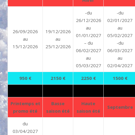
-du
-du
26/12/2026
02/01/2027
au
au
26/09/2026
19/12/2026
01/01/2027
05/02/2027
au
au
– du
-du
15/12/2026
25/12/2026
06/02/2027
06/03/2027
au
au
05/03/2027
02/04/2027
950 €
2150 €
2250 €
1500 €
Printemps et
Basse
Haute
Septembre
promo été
saison été
saison été
du
03/04/2027